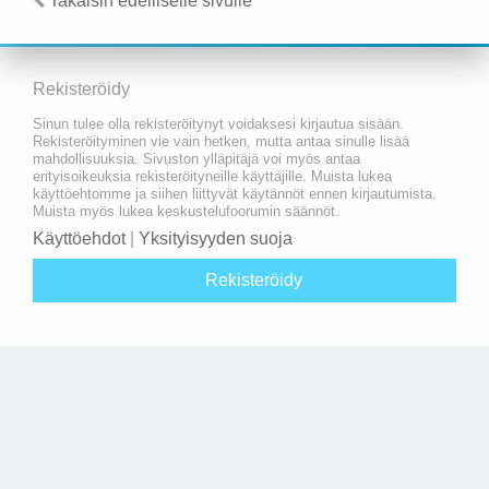
Takaisin edelliselle sivulle
Rekisteröidy
Sinun tulee olla rekisteröitynyt voidaksesi kirjautua sisään.
Rekisteröityminen vie vain hetken, mutta antaa sinulle lisää
mahdollisuuksia. Sivuston ylläpitäjä voi myös antaa
erityisoikeuksia rekisteröityneille käyttäjille. Muista lukea
käyttöehtomme ja siihen liittyvät käytännöt ennen kirjautumista.
Muista myös lukea keskustelufoorumin säännöt.
Käyttöehdot
|
Yksityisyyden suoja
Rekisteröidy