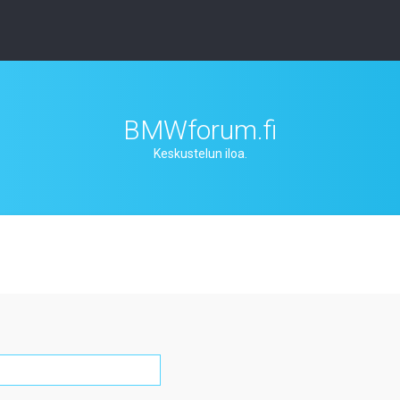
BMWforum.fi
Keskustelun iloa.