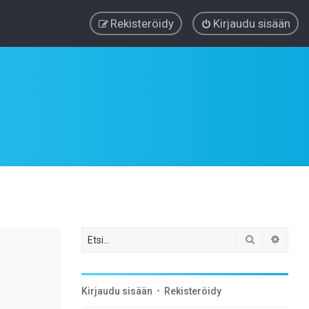
Rekisteröidy
Kirjaudu sisään
Etsi
Tarke
Kirjaudu sisään
•
Rekisteröidy