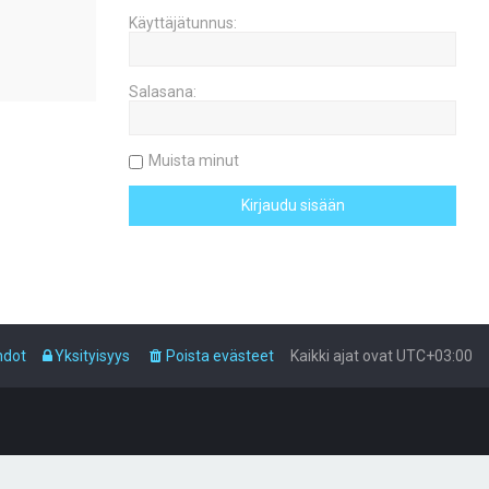
Käyttäjätunnus:
Salasana:
Muista minut
hdot
Yksityisyys
Poista evästeet
Kaikki ajat ovat
UTC+03:00