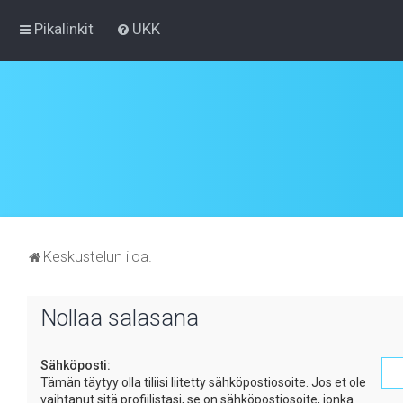
Pikalinkit
UKK
Keskustelun iloa.
Nollaa salasana
Sähköposti:
Tämän täytyy olla tiliisi liitetty sähköpostiosoite. Jos et ole
vaihtanut sitä profiilistasi, se on sähköpostiosoite, jonka