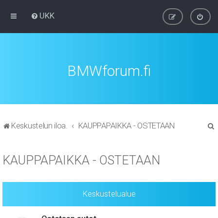
UKK
BMWforum.fi
Keskustelun iloa.
KAUPPAPAIKKA - OSTETAAN
t
KAUPPAPAIKKA - OSTETAAN
i
Keskustelualue