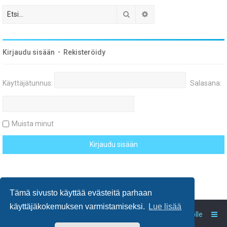
Etsi
Tarkennettu haku
Kirjaudu sisään
•
Rekisteröidy
Käyttäjätunnus:
Salasana:
Muista minut
Tämä sivusto käyttää evästeitä parhaan
käyttäjäkokemuksen varmistamiseksi.
Lue lisää
Keskustelun iloa.
Viesti Ylläpidolle